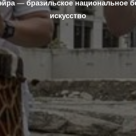
эйра
—
бразильское национальное б
искусство